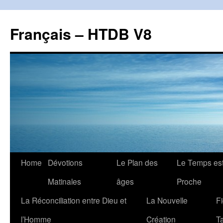
Français – HTDB V8
Skip
Home
Dévotions
Le Plan des
Le Temps es
to
Matinales
âges
Proche
content
La Réconciliation entre Dieu et
La Nouvelle
F
l’Homme
Création
T