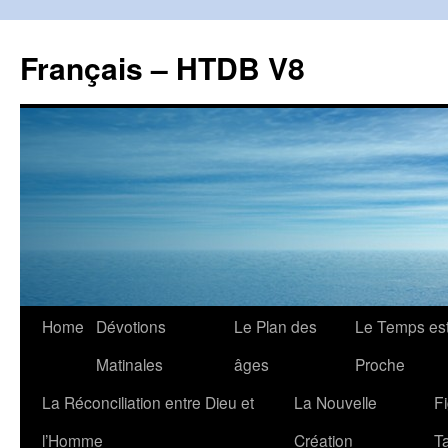
Français – HTDB V8
Skip
Home
Dévotions
Le Plan des
Le Temps es
to
Matinales
âges
Proche
content
La Réconciliation entre Dieu et
La Nouvelle
F
l’Homme
Création
T