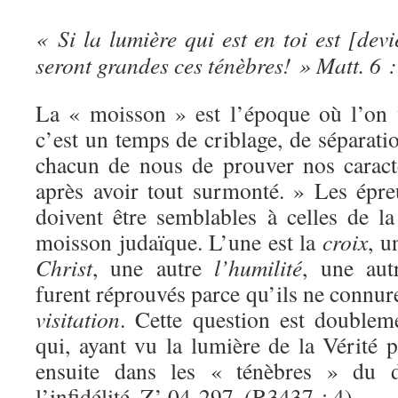
« Si la lumière qui est en toi est [dev
seront grandes ces ténèbres! » Matt. 6 :
La « moisson » est l’époque où l’on 
c’est un temps de criblage, de séparatio
chacun de nous de prouver nos caract
après avoir tout surmonté. » Les épr
doivent être semblables à celles de l
moisson judaïque. L’une est la
croix
, u
Christ
, une autre
l’humilité
, une au
furent réprouvés parce qu’ils ne connur
visitation
. Cette question est doublem
qui, ayant vu la lumière de la Vérité p
ensuite dans les « ténèbres » du d
l’infidélité. Z’ 04-297. (R3437 : 4)