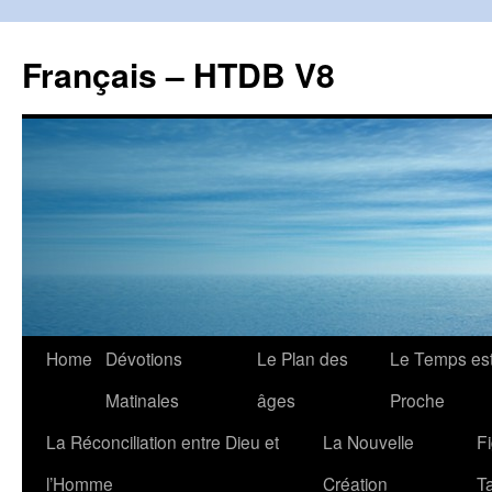
Français – HTDB V8
Skip
Home
Dévotions
Le Plan des
Le Temps es
to
Matinales
âges
Proche
content
La Réconciliation entre Dieu et
La Nouvelle
F
l’Homme
Création
T