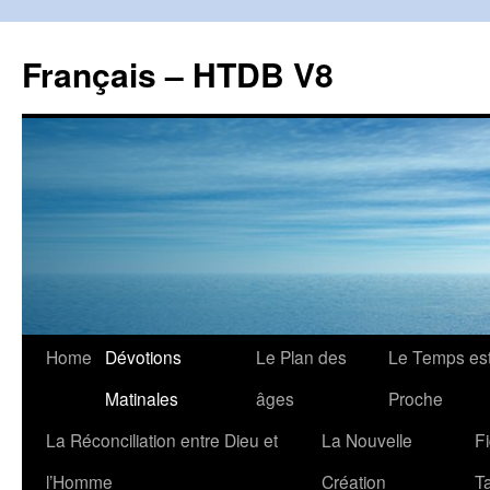
Français – HTDB V8
Skip
Home
Dévotions
Le Plan des
Le Temps es
to
Matinales
âges
Proche
content
La Réconciliation entre Dieu et
La Nouvelle
F
l’Homme
Création
T